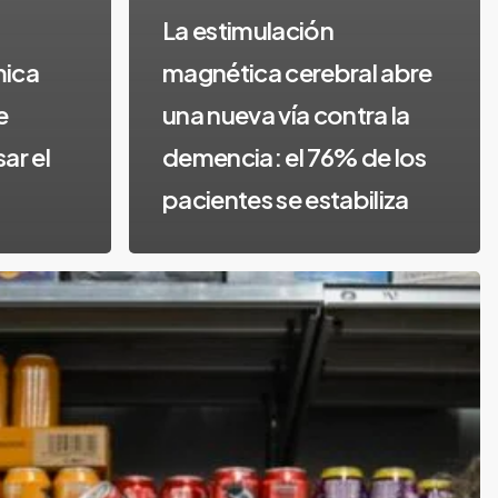
La estimulación
mica
magnética cerebral abre
e
una nueva vía contra la
ar el
demencia: el 76% de los
pacientes se estabiliza