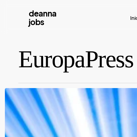
Skip
deanna
to
Ini
jobs
main
content
EuropaPress