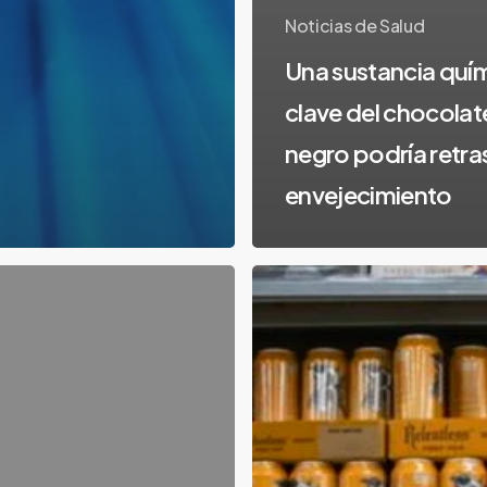
Noticias de Salud
Una sustancia quí
clave del chocolat
negro podría retras
envejecimiento