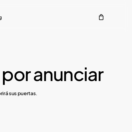
g
por anunciar
irá sus puertas.