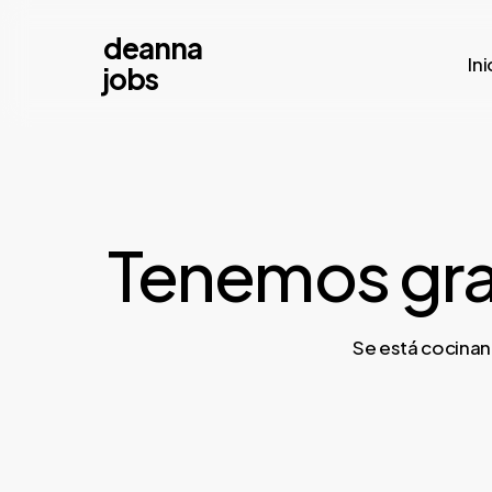
Skip
deanna
to
Ini
jobs
main
content
Tenemos gra
Se está cocinan