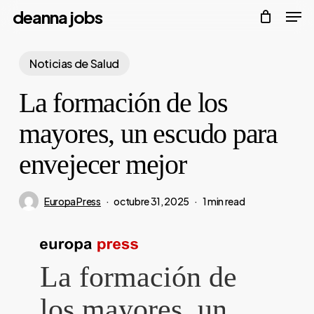
Men
Skip
deanna jobs
to
Close
main
Noticias de Salud
Menu
content
La formación de los
mayores, un escudo para
envejecer mejor
Europa Press
octubre 31, 2025
1 min read