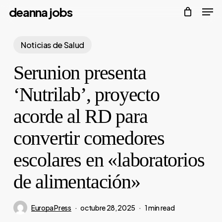
Men
Skip
deanna jobs
to
Close
main
Noticias de Salud
Menu
content
Serunion presenta
‘Nutrilab’, proyecto
acorde al RD para
convertir comedores
escolares en «laboratorios
de alimentación»
Europa Press
octubre 28, 2025
1 min read