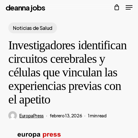
Men
Skip
deanna jobs
to
Close
main
Noticias de Salud
Menu
content
Investigadores identifican
circuitos cerebrales y
células que vinculan las
experiencias previas con
el apetito
EuropaPress
febrero 13, 2026
1 min read