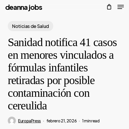
Men
Skip
deanna jobs
to
Close
main
Noticias de Salud
Menu
content
Sanidad notifica 41 casos
en menores vinculados a
fórmulas infantiles
retiradas por posible
contaminación con
cereulida
EuropaPress
febrero 21, 2026
1 min read