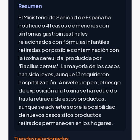
Resumen
El Ministerio de Sanidad de España ha
notificado 41 casos de menores con
síntomas gastrointestinales
relacionados con fórmulas infantiles
retiradas por posible contaminación con
la toxina cereulida, producida por
'Bacillus cereus'. La mayoría de los casos
han sido leves, aunque 13 requirieron
hospitalización. A nivel europeo, el riesgo
de exposición a la toxina se ha reducido
tras la retirada de estos productos,
aunque se advierte sobre la posibilidad
de nuevos casos si los productos
retirados permanecen en los hogares.
Tiendas relacionadas