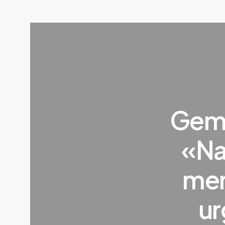
Gemm
«Na
men
ur