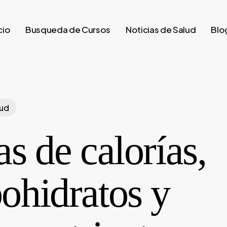
cio
Busqueda de Cursos
Noticias de Salud
Blo
lud
as de calorías,
ohidratos y