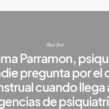
Next Post
a Parramon, psiqui
die pregunta por el c
strual cuando llega a
gencias de psiquiatr