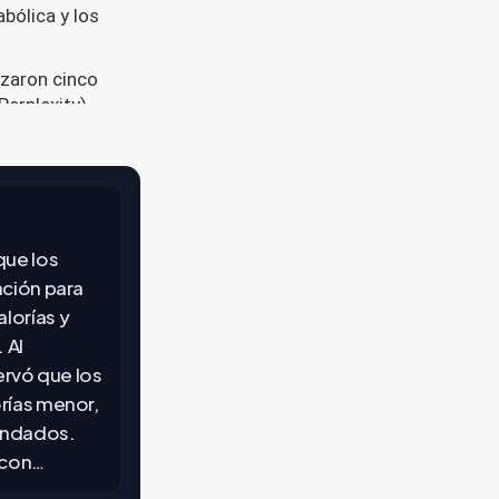
que los
ación para
lorías y
 Al
ervó que los
rías menor,
endados.
 con…