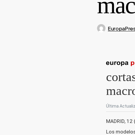
mac
EuropaPre