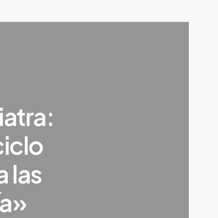
atra:
iclo
 las
ía»