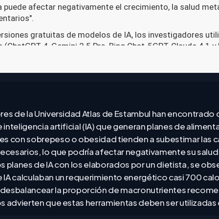
res de la Universidad Atlas de Estambul han encontrado 
nteligencia artificial (IA) que generan planes de aliment
s con sobrepeso o obesidad tienden a subestimar las ca
necesarios, lo que podría afectar negativamente su salud.
s planes de IA con los elaborados por un dietista, se obs
IA calculaban un requerimiento energético casi 700 calo
desbalancear la proporción de macronutrientes recom
s advierten que estas herramientas deben ser utilizadas