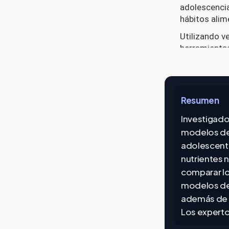
Resumen
Investigado
modelos de i
adolescente
nutrientes 
comparar lo
modelos de 
además de 
Los experto