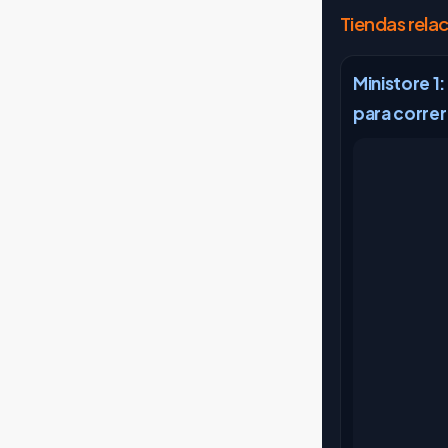
Tiendas rela
Ministore 1:
para correr