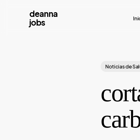
Skip
deanna
to
Ini
jobs
main
content
Noticias de Sa
cort
carb