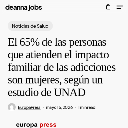
Men
Skip
deanna jobs
to
Close
main
Noticias de Salud
Menu
content
El 65% de las personas
que atienden el impacto
familiar de las adicciones
son mujeres, según un
estudio de UNAD
EuropaPress
mayo 15, 2026
1 min read