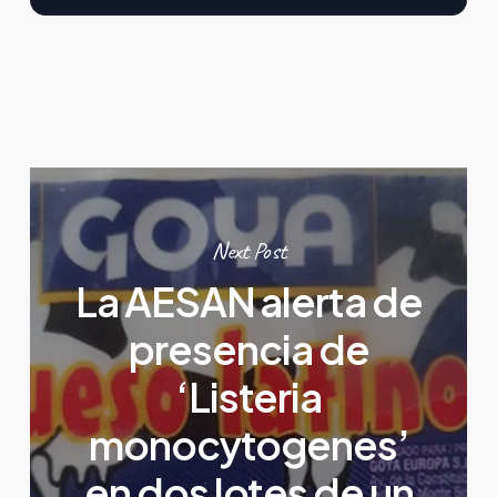
Next Post
La AESAN alerta de
presencia de
‘Listeria
monocytogenes’
en dos lotes de un