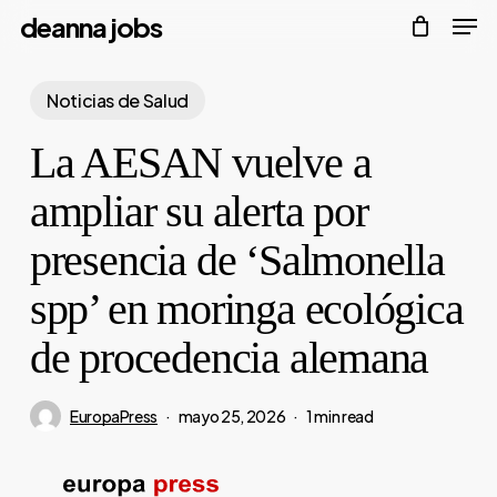
Men
Skip
deanna jobs
to
Close
main
Noticias de Salud
Menu
content
La AESAN vuelve a
ampliar su alerta por
presencia de ‘Salmonella
spp’ en moringa ecológica
de procedencia alemana
EuropaPress
mayo 25, 2026
1 min read