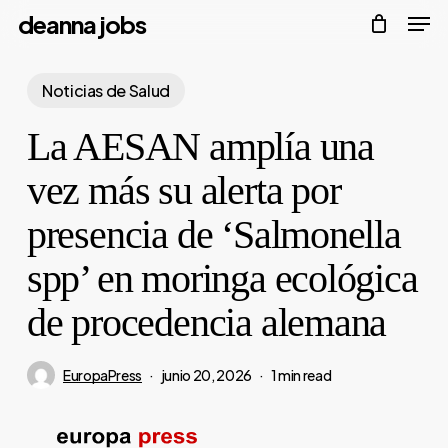
Men
Skip
deanna jobs
to
Close
main
Noticias de Salud
Menu
content
La AESAN amplía una
vez más su alerta por
presencia de ‘Salmonella
spp’ en moringa ecológica
de procedencia alemana
EuropaPress
junio 20, 2026
1 min read