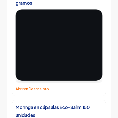
gramos
Abrir en Deanna.pro
Moringa en cápsulas Eco-Salim 150
unidades