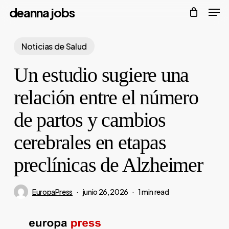
Men
Skip
deanna jobs
to
Close
main
Noticias de Salud
Menu
content
Un estudio sugiere una
relación entre el número
de partos y cambios
cerebrales en etapas
preclínicas de Alzheimer
EuropaPress
junio 26, 2026
1 min read