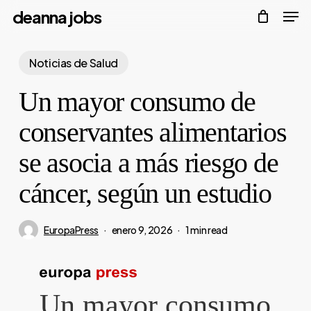
Men
Skip
deanna jobs
to
Close
main
Noticias de Salud
Menu
content
Un mayor consumo de
conservantes alimentarios
se asocia a más riesgo de
cáncer, según un estudio
EuropaPress
enero 9, 2026
1 min read