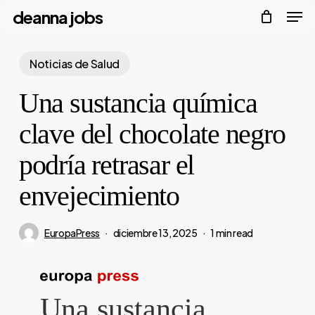
Men
Skip
deanna jobs
to
Close
main
Noticias de Salud
Menu
content
Una sustancia química
clave del chocolate negro
podría retrasar el
envejecimiento
EuropaPress
diciembre 13, 2025
1 min read